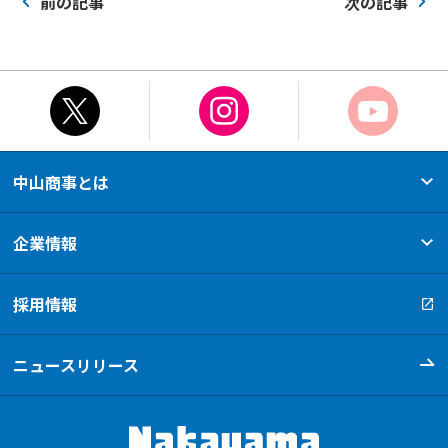
前の記事
次の記事
中山商事とは
選ばれ続ける理由
80年の軌跡
新たな挑戦
事業フィールド
企業情報
会社概要
営業所・関連会社
取扱いメーカー
採用情報
ニュースリリース