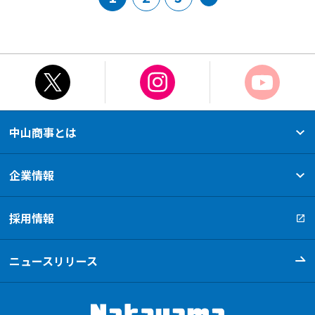
中山商事とは
選ばれ続ける理由
80年の軌跡
新たな挑戦
事業フィールド
企業情報
会社概要
営業所・関連会社
取扱いメーカー
採用情報
ニュースリリース