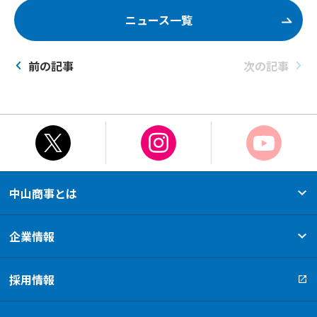
ニュース一覧
前の記事
次の記事
中山商事とは
選ばれ続ける理由
80年の軌跡
新たな挑戦
事業フィールド
企業情報
会社概要
営業所・関連会社
取扱いメーカー
採用情報